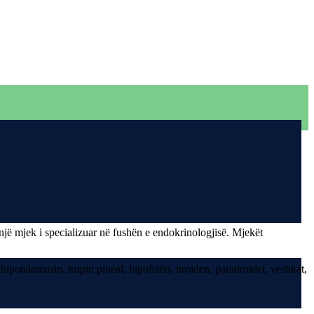
një mjek i specializuar në fushën e endokrinologjisë. Mjekët
ipotalamusin, trupin pineal, hipofizën, tiroiden, paratiroidet, veshkat,