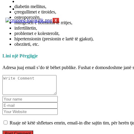
Blog
diabetin mellitus,
Kontakt
çrregullimet e tiroides,
osteoporozën,
X
mungesën e hormonit të rritjes,
infertilitetin,
problemet e kolesterolit,
hipertensionin (presionin e lartë të gjakut),
obeziteti, etc.
Lini një Përgjigje
Adresa juaj email s’do të bëhet publike.
Fushat e domosdoshme janë 
Ruaje në këtë shfletues emrin, email-in dhe sajtin tim, për herën tj
Post Comment