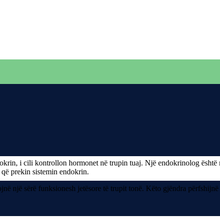
rin, i cili kontrollon hormonet në trupin tuaj. Një endokrinolog është 
 që prekin sistemin endokrin.
ë një sërë funksionesh jetësore të trupit tonë. Këto gjëndra përfshijnë h