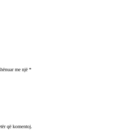
shënuar me një
*
etër që komentoj.