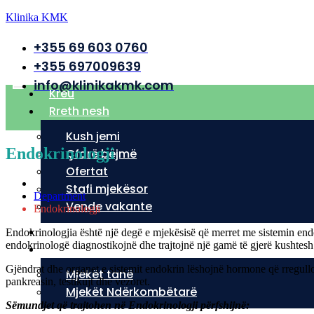
Klinika KMK
+355 69 603 0760
+355 697009639
info@klinikakmk.com
Kreu
Rreth nesh
Kush jemi
Endokrinologji
Çfarë bëjmë
Ofertat
Stafi mjekësor
Department
Vende vakante
Endokrinologji
Shërbimet tona
Endokrinologjia është një degë e mjekësisë që merret me sistemin endok
endokrinologë diagnostikojnë dhe trajtojnë një gamë të gjerë kushtesh
Mjekët
Gjëndrat dhe organet e sistemit endokrin lëshojnë hormone që rregullojn
Mjekët tanë
pankreasin, testikujt dhe vezoret.
Mjekët Ndërkombëtarë
Sëmundjet që trajtohen në Endokrinologji përfshijnë: