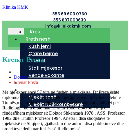
Klinika KMK
+355 69 603 0760
+355 697009639
info@klinikakmk.com
Kreu
Rreth nesh
Kush jemi
Çfarë bëjmë
Krenar Preza
Ofertat
Stafi mjekësor
Vende vakante
Doctor
Shërbimet tona
Krenar Preza
Mjekët
Me një experiencë 57 vite në fushën e mjekësisë, Dr.Preza është
Mjekët tanë
diplomuar në vitin 1966,si mjek i përgjithshëm në Universitetin e
Tiranës,me arritje të shkëlqyera. Më pas ka ndjekur studimet për
Mjekët Ndërkombëtarë
Radiologji, ku u diplomua në vitin 1968. Zotëron Titujt e
Blog
rëndësishëm mjekësor si: Doktor Shkencash 1978 , ASS. Professor
Kontakt
1982 dhe Titullin Profesor 1994. Anëtar i disa shoqatave të
mjekësisë në Shqipëri, gjathashtu dhe autor i disa publikimeve dhe
projekteve dedikuar fushës së Radiologjisë.